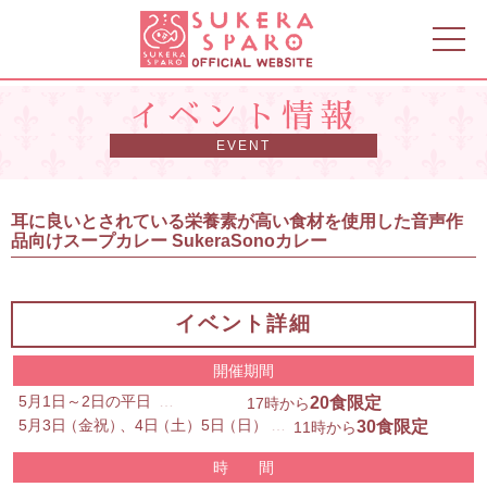
イベント情報
耳に良いとされている栄養素が高い食材を使用した音声作
品向けスープカレー SukeraSonoカレー
イベント詳細
開催期間
5月1日～2日の平日
20食限定
17時から
5月3日
（
金祝
）
、4日
（
土
）
5日
（
日
）
30食限定
11時から
時 間