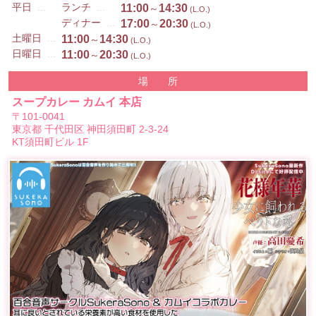
平日
ランチ
11:00
14:30
～
(L.O.)
ディナー
17:00
20:30
～
(L.O.)
土曜日
11:00
14:30
～
(L.O.)
日曜日
11:00
20:30
～
(L.O.)
場 所
スープカレー カムイ 本店
〒101-0041
東京都 千代田区 神田須田町 2-3-24
KT須田町ビル 1F