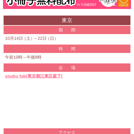
東京
期 間
10月14日
（
土
）
～22日
（
日
）
時 間
午前10時～午後8時
会 場
studio fab(東京都江東区森下)
アクセス