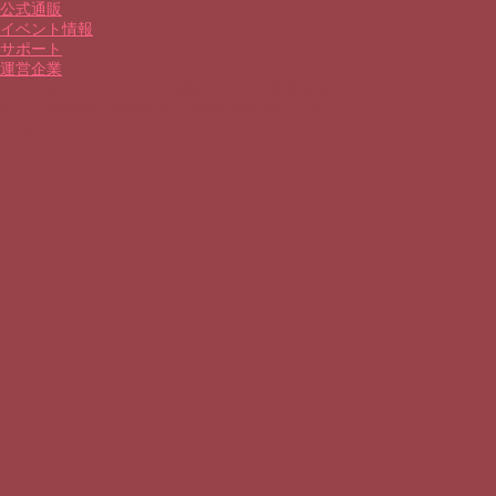
公式通販
イベント情報
サポート
運営企業
sukerasparo Websiteに掲載されている記事およびグラフィックなどの
全ての著作物の無断使用・無断転載を禁じます。
©sukerasparo