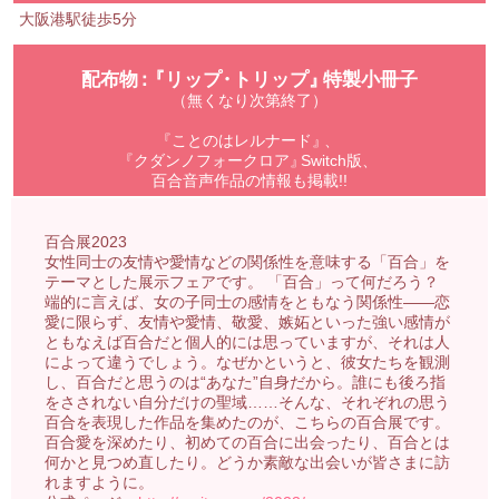
大阪港駅徒歩5分
配布物
：
『
リップ
・
トリップ
』
特製小冊子
（
無くなり次第終了
）
『
ことのはレルナード
』
、
『
クダンノフォークロア
』
Switch版、
百合音声作品の情報も掲載!!
百合展2023
女性同士の友情や愛情などの関係性を意味する「百合」を
テーマとした展示フェアです。 「百合」って何だろう？
端的に言えば、女の子同士の感情をともなう関係性――恋
愛に限らず、友情や愛情、敬愛、嫉妬といった強い感情が
ともなえば百合だと個人的には思っていますが、それは人
によって違うでしょう。なぜかというと、彼女たちを観測
し、百合だと思うのは“あなた”自身だから。誰にも後ろ指
をさされない自分だけの聖域……そんな、それぞれの思う
百合を表現した作品を集めたのが、こちらの百合展です。
百合愛を深めたり、初めての百合に出会ったり、百合とは
何かと見つめ直したり。どうか素敵な出会いが皆さまに訪
れますように。