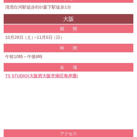
清澄白河駅徒歩8分/森下駅徒歩1分
大阪
期 間
10月28日
（
土
）
~11月5日
（
日
）
時 間
午前10時～午後8時
会 場
T5 STUDIO(大阪府大阪市港区海岸通)
アクセス