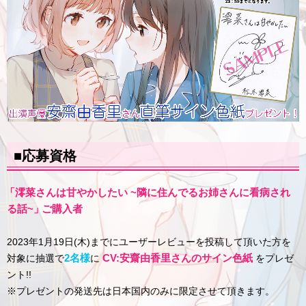
■応募資格
「
澪菜さんは甘やかしたい ~隣に住んでるお姉さんに看病され
る話~
」
ご購入者
2023年1月19日(木)
までにユーザーレビューを投稿して頂いた方を
2名様
CV:安齋由香里さんのサイン色紙
対象に抽選で
に
をプレゼ
ント!!
※プレゼントの発送先は日本国内のみに限定させて頂きます。