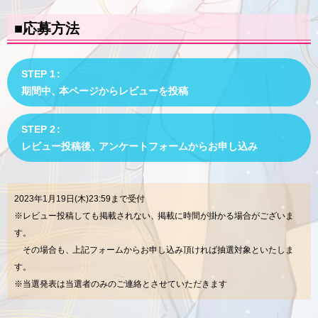
■応募方法
STEP 1
：
期間中
、
本ページからレビューを投稿
STEP 2
：
レビュー投稿後
、
アンケートフォームからお申し込み
2023年1月19日(木)23:59
まで受付
※レビュー投稿しても掲載されない
、
掲載に時間が掛かる場合がございま
す。
その場合も
、
上記フォームからお申し込み頂ければ抽選対象といたしま
す。
※当選発表は当選者のみのご連絡とさせていただきます